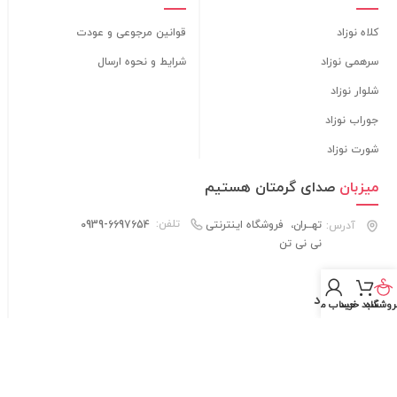
کلاه نوزاد
قوانین مرجوعی و عودت
سرهمی نوزاد
شرایط و نحوه ارسال
شلوار نوزاد
جوراب نوزاد
شورت نوزاد
میزبان
صدای گرمتان هستیم
تلفن:
تهــران، فروشگاه اینترنتی
0939-6697654
آدرس:
نی نی تن
نماد
اعتماد
روشگاه
سبد خرید
حساب من
تمامی حقوق برای فروشگاه اینترنتی
نی نی تن
محفوظ است